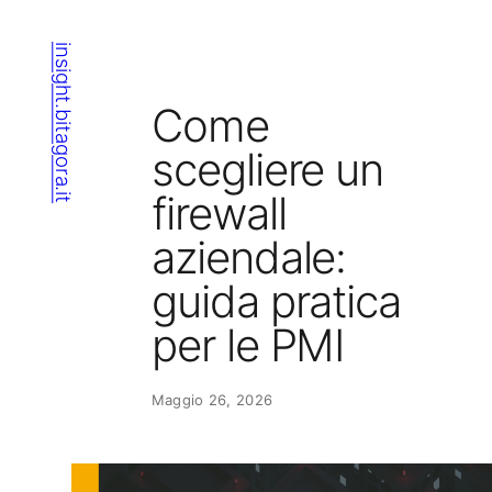
Vai
al
insight.bitagora.it
contenuto
Come
scegliere un
firewall
aziendale:
guida pratica
per le PMI
Maggio 26, 2026