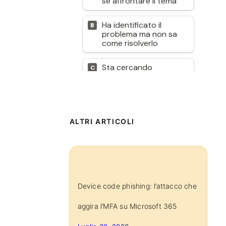
ALTRI ARTICOLI
Device code phishing: l’attacco che
aggira l’MFA su Microsoft 365