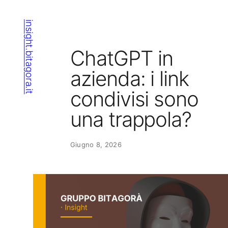
Vai
al
insight.bitagora.it
contenuto
ChatGPT in
azienda: i link
condivisi sono
una trappola?
Giugno 8, 2026