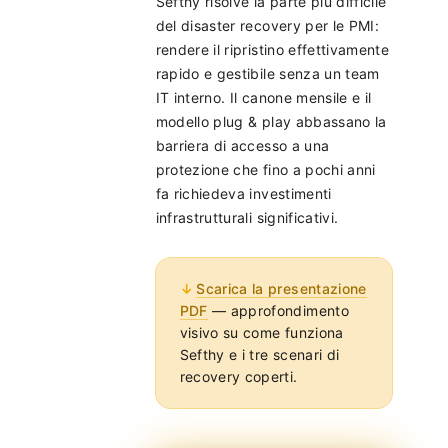
Sefthy risolve la parte più difficile
del disaster recovery per le PMI:
rendere il ripristino effettivamente
rapido e gestibile senza un team
IT interno. Il canone mensile e il
modello plug & play abbassano la
barriera di accesso a una
protezione che fino a pochi anni
fa richiedeva investimenti
infrastrutturali significativi.
Scarica la presentazione
PDF
— approfondimento
visivo su come funziona
Sefthy e i tre scenari di
recovery coperti.