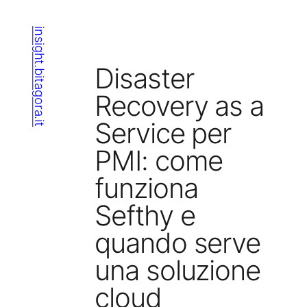
Vai
al
insight.bitagora.it
contenuto
Disaster
Recovery as a
Service per
PMI: come
funziona
Sefthy e
quando serve
una soluzione
cloud