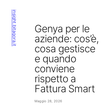
Vai
al
insight.bitagora.it
contenuto
Genya per le
aziende: cos’è,
cosa gestisce
e quando
conviene
rispetto a
Fattura Smart
Maggio 28, 2026