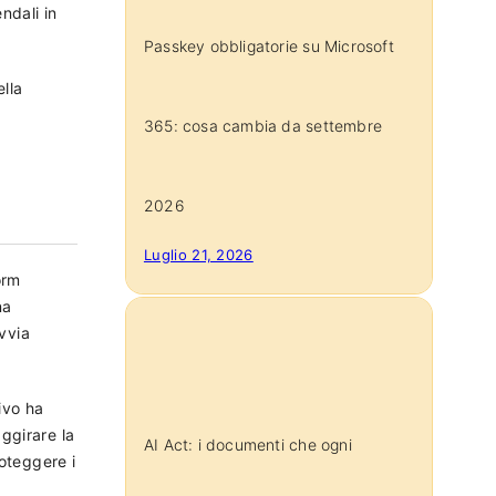
ndali in
Passkey obbligatorie su Microsoft
ella
365: cosa cambia da settembre
2026
Luglio 21, 2026
orm
na
avvia
ivo ha
ggirare la
AI Act: i documenti che ogni
roteggere i