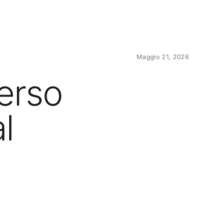
Maggio 21, 2026
erso
l