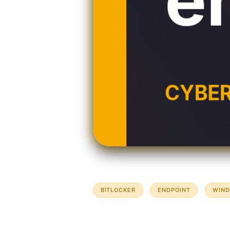
BITLOCKER
ENDPOINT
WIN