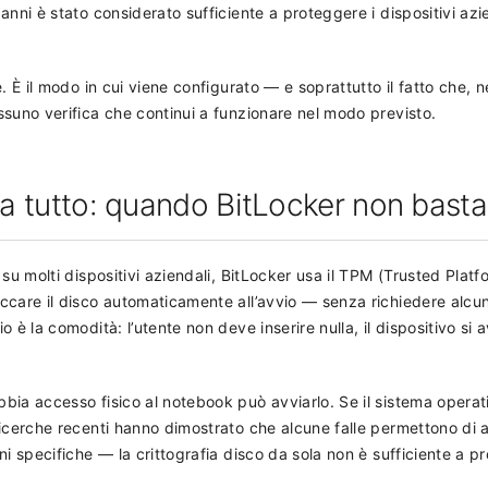
nni è stato considerato sufficiente a proteggere i dispositivi azie
. È il modo in cui viene configurato — e soprattutto il fatto che, n
suno verifica che continui a funzionare nel modo previsto.
bia tutto: quando BitLocker non basta
su molti dispositivi aziendali, BitLocker usa il TPM (Trusted Platf
ccare il disco automaticamente all’avvio — senza richiedere alcu
 è la comodità: l’utente non deve inserire nulla, il dispositivo si 
bia accesso fisico al notebook può avviarlo. Se il sistema operat
icerche recenti hanno dimostrato che alcune falle permettono di a
i specifiche — la crittografia disco da sola non è sufficiente a p