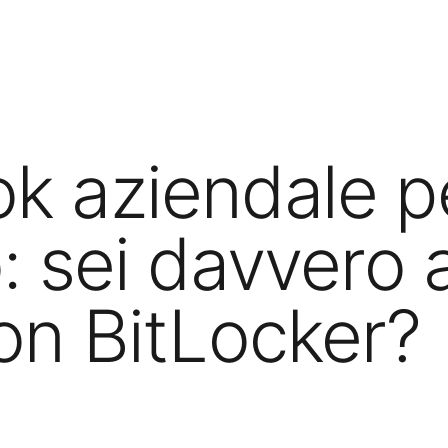
k aziendale p
: sei davvero a
on BitLocker?