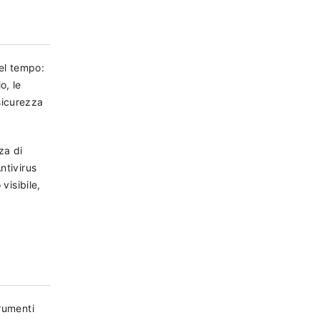
el tempo:
o, le
sicurezza
za di
ntivirus
visibile,
trumenti