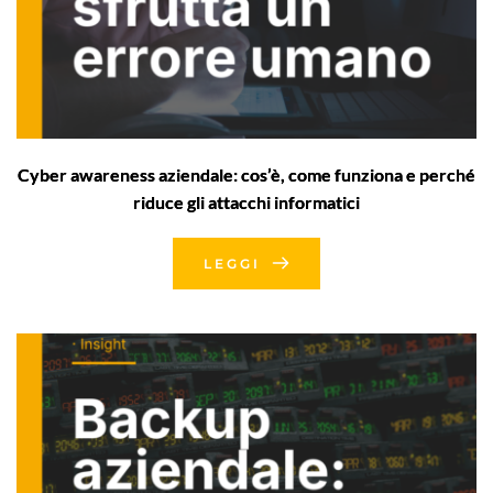
Cyber awareness aziendale: cos’è, come funziona e perché
riduce gli attacchi informatici
LEGGI