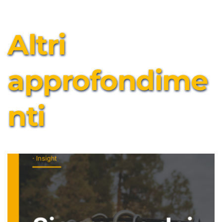
Altri 
approfondime
nti