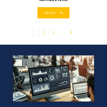
LEGGI
1
2
3
…
6