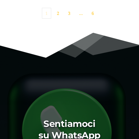
1
2
3
…
6
Sentiamoci 
su WhatsApp