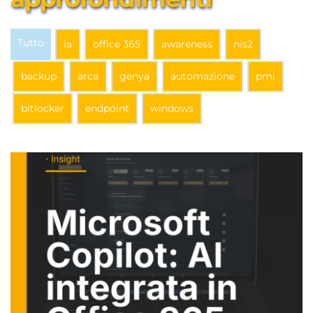
Tutto
ia
office 365
awareness
nis2
backup
arca
genya
automazione
pmi
bitlocker
endpoint
windows