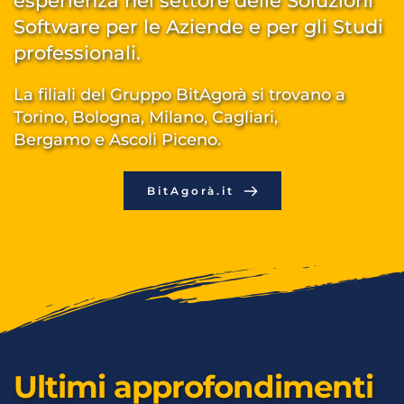
esperienza nel settore delle 
Soluzioni 
Software per le Aziende e per gli Studi 
professionali
. 
La filiali del Gruppo BitAgorà si trovano a 
T
orino, Bologna, Milano, Cagliari, 
Bergamo e Ascoli Piceno.
BitAgorà.it
Ultimi approfondimenti