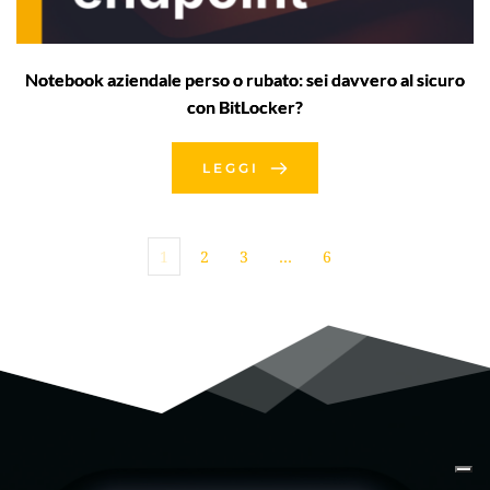
Notebook aziendale perso o rubato: sei davvero al sicuro
con BitLocker?
LEGGI
1
2
3
…
6