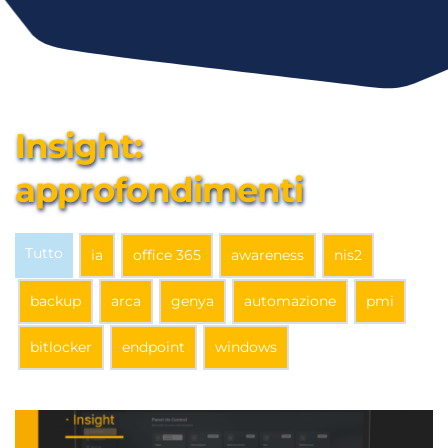
Insight: 
approfondimenti
Tutto
ia
office 365
awareness
nis2
backup
arca
genya
automazione
pmi
bitlocker
endpoint
windows