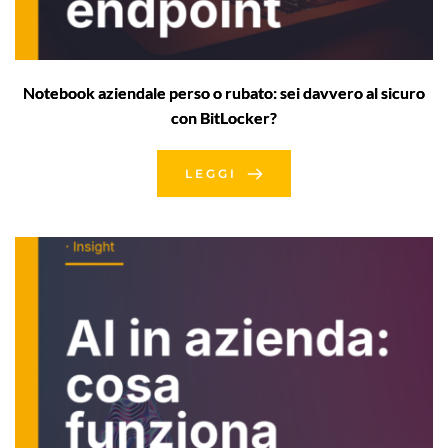
Notebook aziendale perso o rubato: sei davvero al sicuro
con BitLocker?
LEGGI