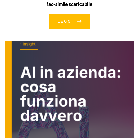
fac-simile scaricabile
LEGGI