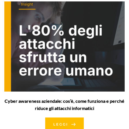
Cyber awareness aziendale: cos’è, come funziona e perché
riduce gli attacchi informatici
LEGGI